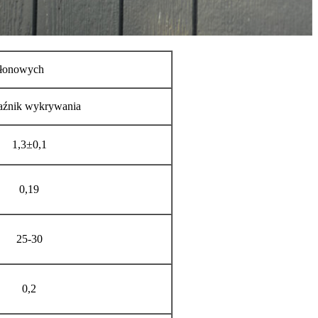
asłonowych
źnik wykrywania
1,3±0,1
0,19
25-30
0,2