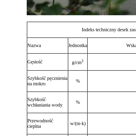
Indeks techniczny desek z
Nazwa
Jednostka
Wska
3
Gęstość
g/cm
Szybkość pęcznienia
%
na mokro
Szybkość
%
wchłaniania wody
Przewodność
w/(m·k)
cieplna