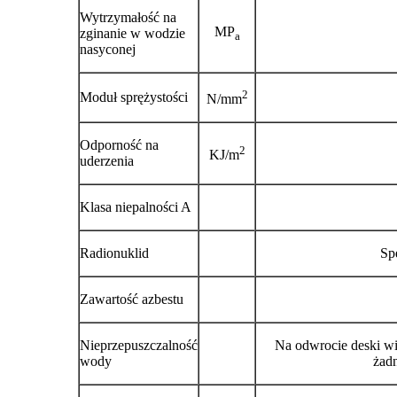
Wytrzymałość na
MP
zginanie w wodzie
a
nasyconej
2
Moduł sprężystości
N/mm
Odporność na
2
KJ/m
uderzenia
Klasa niepalności A
Radionuklid
Sp
Zawartość azbestu
Nieprzepuszczalność
Na odwrocie deski wi
wody
żad