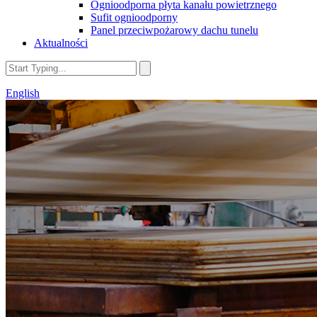
Ognioodporna płyta kanału powietrznego
Sufit ognioodporny
Panel przeciwpożarowy dachu tunelu
Aktualności
English