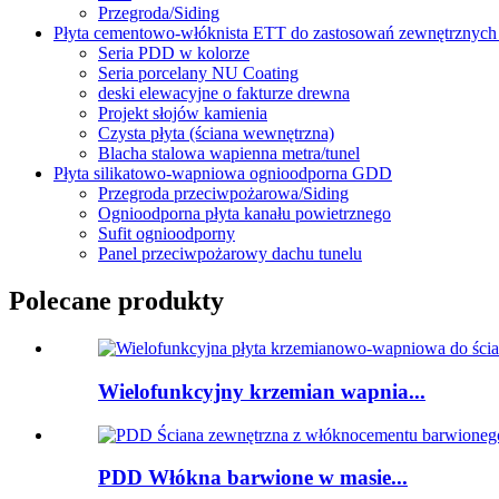
Przegroda/Siding
Płyta cementowo-włóknista ETT do zastosowań zewnętrznych
Seria PDD w kolorze
Seria porcelany NU Coating
deski elewacyjne o fakturze drewna
Projekt słojów kamienia
Czysta płyta (ściana wewnętrzna)
Blacha stalowa wapienna metra/tunel
Płyta silikatowo-wapniowa ognioodporna GDD
Przegroda przeciwpożarowa/Siding
Ognioodporna płyta kanału powietrznego
Sufit ognioodporny
Panel przeciwpożarowy dachu tunelu
Polecane produkty
Wielofunkcyjny krzemian wapnia...
PDD Włókna barwione w masie...