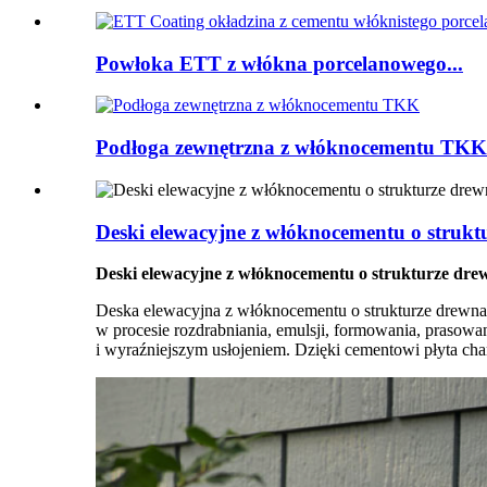
Powłoka ETT z włókna porcelanowego...
Podłoga zewnętrzna z włóknocementu TKK.
Deski elewacyjne z włóknocementu o strukt
Deski elewacyjne z włóknocementu o strukturze dre
Deska elewacyjna z włóknocementu o strukturze drewna 
w procesie rozdrabniania, emulsji, formowania, prasowan
i wyraźniejszym usłojeniem. Dzięki cementowi płyta cha