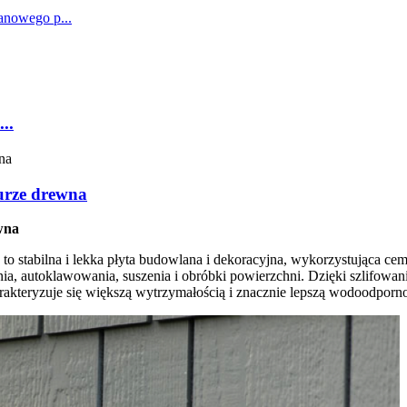
..
urze drewna
wna
to stabilna i lekka płyta budowlana i dekoracyjna, wykorzystująca ce
ia, autoklawowania, suszenia i obróbki powierzchni. Dzięki szlifowaniu
rakteryzuje się większą wytrzymałością i znacznie lepszą wodoodporno