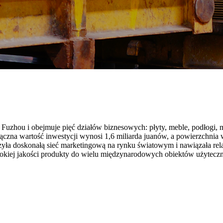
w Fuzhou i obejmuje pięć działów biznesowych: płyty, meble, podłogi
o łączna wartość inwestycji wynosi 1,6 miliarda juanów, a powierzchni
zyła doskonałą sieć marketingową na rynku światowym i nawiązała relac
sokiej jakości produkty do wielu międzynarodowych obiektów użyteczn