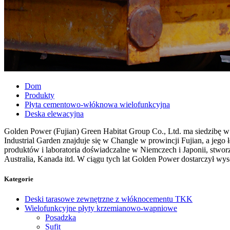
Dom
Produkty
Płyta cementowo-włóknowa wielofunkcyjna
Deska elewacyjna
Golden Power (Fujian) Green Habitat Group Co., Ltd. ma siedzibę 
Industrial Garden znajduje się w Changle w prowincji Fujian, a jeg
produktów i laboratoria doświadczalne w Niemczech i Japonii, stwor
Australia, Kanada itd. W ciągu tych lat Golden Power dostarczył wy
Kategorie
Deski tarasowe zewnętrzne z włóknocementu TKK
Wielofunkcyjne płyty krzemianowo-wapniowe
Posadzka
Sufit