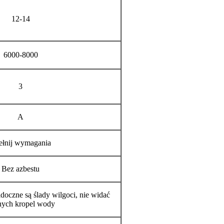
12-14
6000-8000
3
A
ełnij wymagania
Bez azbestu
doczne są ślady wilgoci, nie widać
nych kropel wody