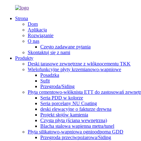
Strona
Dom
Aplikacja
Rozwiązanie
O nas
Często zadawane pytania
Skontaktuj się z nami
Produkty
Deski tarasowe zewnętrzne z włóknocementu TKK
Wielofunkcyjne płyty krzemianowo-wapniowe
Posadzka
Sufit
Przegroda/Siding
Płyta cementowo-włóknista ETT do zastosowań zewnęt
Seria PDD w kolorze
Seria porcelany NU Coating
deski elewacyjne o fakturze drewna
Projekt słojów kamienia
Czysta płyta (ściana wewnętrzna)
Blacha stalowa wapienna metra/tunel
Płyta silikatowo-wapniowa ognioodporna GDD
Przegroda przeciwpożarowa/Siding