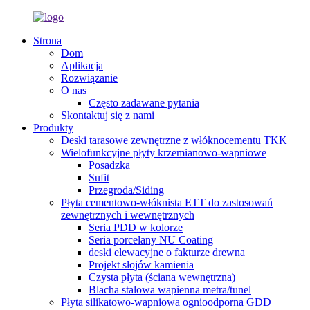
Strona
Dom
Aplikacja
Rozwiązanie
O nas
Często zadawane pytania
Skontaktuj się z nami
Produkty
Deski tarasowe zewnętrzne z włóknocementu TKK
Wielofunkcyjne płyty krzemianowo-wapniowe
Posadzka
Sufit
Przegroda/Siding
Płyta cementowo-włóknista ETT do zastosowań
zewnętrznych i wewnętrznych
Seria PDD w kolorze
Seria porcelany NU Coating
deski elewacyjne o fakturze drewna
Projekt słojów kamienia
Czysta płyta (ściana wewnętrzna)
Blacha stalowa wapienna metra/tunel
Płyta silikatowo-wapniowa ognioodporna GDD