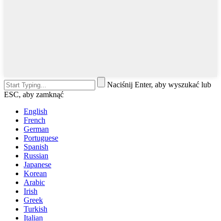
Naciśnij Enter, aby wyszukać lub
ESC, aby zamknąć
English
French
German
Portuguese
Spanish
Russian
Japanese
Korean
Arabic
Irish
Greek
Turkish
Italian