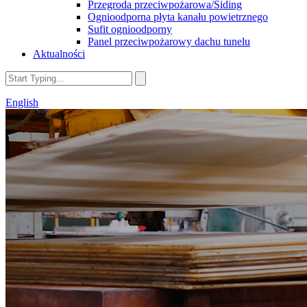
Przegroda przeciwpożarowa/Siding
Ognioodporna płyta kanału powietrznego
Sufit ognioodporny
Panel przeciwpożarowy dachu tunelu
Aktualności
English