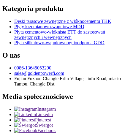
Kategoria produktu
Deski tarasowe zewnętrzne z włóknocementu TKK
Płyty krzemianowo-wapniowe MDD
Płyta cementowo-włóknista ETT do zastosowań
zewnętrznych i wewnętrznych
Płyta silikatowo-wapniowa ognioodporna GDD
O nas
0086-13645053290
sales@goldenpowerfj.com
Fujian Fuzhou Changle Erliu Village, Jinfu Road, miasto
Tantou, Changle Dist.
Media społecznościowe
Instagram
Linkedin
Pinterest
Świergot
Facebook