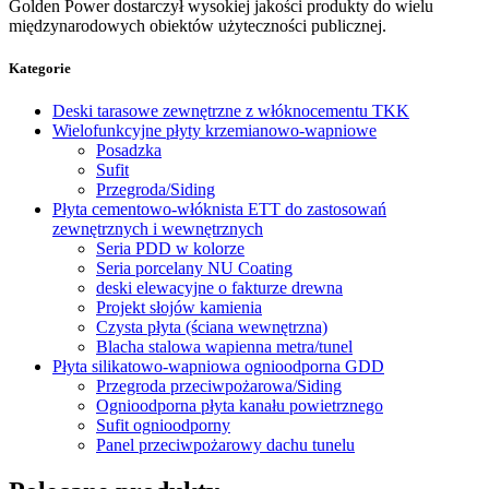
Golden Power dostarczył wysokiej jakości produkty do wielu
międzynarodowych obiektów użyteczności publicznej.
Kategorie
Deski tarasowe zewnętrzne z włóknocementu TKK
Wielofunkcyjne płyty krzemianowo-wapniowe
Posadzka
Sufit
Przegroda/Siding
Płyta cementowo-włóknista ETT do zastosowań
zewnętrznych i wewnętrznych
Seria PDD w kolorze
Seria porcelany NU Coating
deski elewacyjne o fakturze drewna
Projekt słojów kamienia
Czysta płyta (ściana wewnętrzna)
Blacha stalowa wapienna metra/tunel
Płyta silikatowo-wapniowa ognioodporna GDD
Przegroda przeciwpożarowa/Siding
Ognioodporna płyta kanału powietrznego
Sufit ognioodporny
Panel przeciwpożarowy dachu tunelu