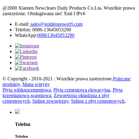
@2000 Xiamen Newclears Daily Products Co.Lta. Wszelkie prawa
zastrzeżone. Obsługiwana sieć Xml I lPv6
E-mail:
sales@goldenpowerfj.com
Telefon: 0086-13645053290
WhatsApp:
008613645053290
© Copyright - 2010-2021 : Wszelkie prawa zastrzeżone.
Polecane
produkty
,
Mapa witryny
Płyta włóknocementowa
,
Płyta cementowa elewacyjna
,
Płyta
krzemianowo-wapniowa
,
Zewnętrzna okładzina z płyt
cementowych
,
Siding zewnętrzny
,
Siding z płyt cementowych
,
Telefon
Telefon