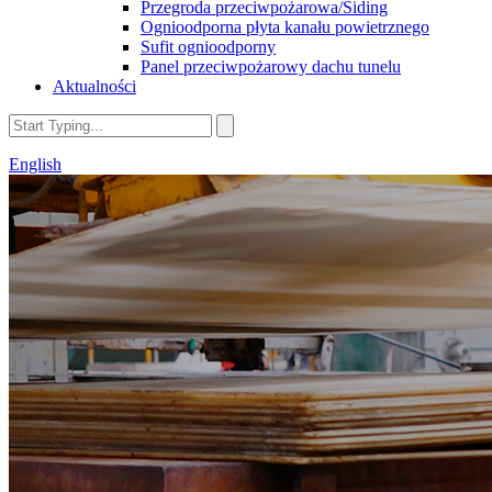
Przegroda przeciwpożarowa/Siding
Ognioodporna płyta kanału powietrznego
Sufit ognioodporny
Panel przeciwpożarowy dachu tunelu
Aktualności
English