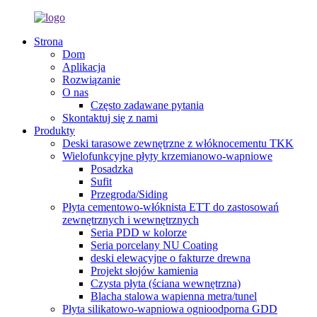
Strona
Dom
Aplikacja
Rozwiązanie
O nas
Często zadawane pytania
Skontaktuj się z nami
Produkty
Deski tarasowe zewnętrzne z włóknocementu TKK
Wielofunkcyjne płyty krzemianowo-wapniowe
Posadzka
Sufit
Przegroda/Siding
Płyta cementowo-włóknista ETT do zastosowań
zewnętrznych i wewnętrznych
Seria PDD w kolorze
Seria porcelany NU Coating
deski elewacyjne o fakturze drewna
Projekt słojów kamienia
Czysta płyta (ściana wewnętrzna)
Blacha stalowa wapienna metra/tunel
Płyta silikatowo-wapniowa ognioodporna GDD