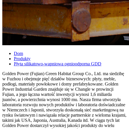
Dom
Produkty
Płyta silikatowo-wapniowa ognioodporna GDD
Golden Power (Fujian) Green Habitat Group Co., Ltd. ma siedzibę
w Fuzhou i obejmuje pięć działów biznesowych: płyty, meble,
podłogi, materiały powłokowe i domy prefabrykowane. Golden
Power Industrial Garden znajduje się w Changle w prowincji
Fujian, a jego łączna wartość inwestycji wynosi 1,6 miliarda
juanów, a powierzchnia wynosi 1000 mu. Nasza firma utworzyła
laboratoria rozwoju nowych produktów i laboratoria doświadczalne
w Niemczech i Japonii, stworzyła doskonałą sieć marketingową na
rynku światowym i nawiązała relacje partnerskie z wieloma krajami,
takimi jak USA, Japonia, Australia, Kanada itd. W ciągu tych lat
Golden Power dostarczył wysokiej jakości produkty do wielu