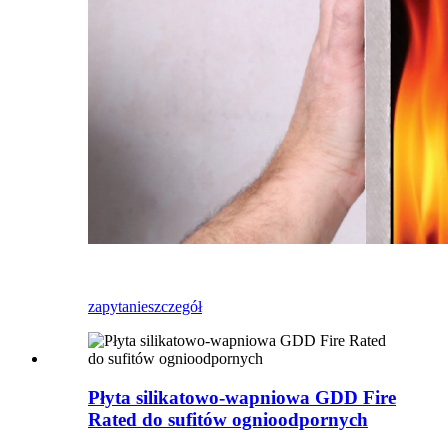
zapytanie
szczegół
Płyta silikatowo-wapniowa GDD Fire
Rated do sufitów ognioodpornych