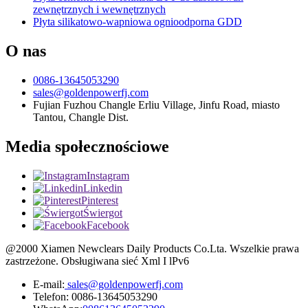
zewnętrznych i wewnętrznych
Płyta silikatowo-wapniowa ognioodporna GDD
O nas
0086-13645053290
sales@goldenpowerfj.com
Fujian Fuzhou Changle Erliu Village, Jinfu Road, miasto
Tantou, Changle Dist.
Media społecznościowe
Instagram
Linkedin
Pinterest
Świergot
Facebook
@2000 Xiamen Newclears Daily Products Co.Lta. Wszelkie prawa
zastrzeżone. Obsługiwana sieć Xml I lPv6
E-mail:
sales@goldenpowerfj.com
Telefon: 0086-13645053290