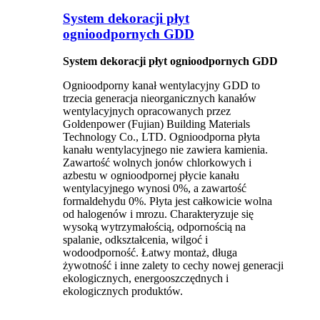
System dekoracji płyt
ognioodpornych GDD
System dekoracji płyt ognioodpornych GDD
Ognioodporny kanał wentylacyjny GDD to
trzecia generacja nieorganicznych kanałów
wentylacyjnych opracowanych przez
Goldenpower (Fujian) Building Materials
Technology Co., LTD. Ognioodporna płyta
kanału wentylacyjnego nie zawiera kamienia.
Zawartość wolnych jonów chlorkowych i
azbestu w ognioodpornej płycie kanału
wentylacyjnego wynosi 0%, a zawartość
formaldehydu 0%. Płyta jest całkowicie wolna
od halogenów i mrozu. Charakteryzuje się
wysoką wytrzymałością, odpornością na
spalanie, odkształcenia, wilgoć i
wodoodporność. Łatwy montaż, długa
żywotność i inne zalety to cechy nowej generacji
ekologicznych, energooszczędnych i
ekologicznych produktów.