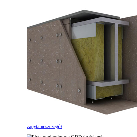
zapytanie
szczegół