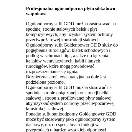
Profesjonalna ognioodporna płyta silikatowo-
wapniowa
Ognioodporny sufit GDD można zastosować na
spodniej stronie stalowych belek i płyt
kompozytowych, aby uzyskać system ochrony
przeciwpożarowej konstrukcji stalowej.
Ognioodporny sufit Goldenpower GDD służy do
pogłębiania rurociągów, klatek schodowych i
podłóg w schronach itp., a także do łączenia
kanałów wentylacyjnych, kabli i innych
rurociągów, które mogą powodować
rozprzestrzenianie się ognia.
Bezpieczna strefa ewakuacyjna na dole jest
podzielona poziomo.
Ognioodporny sufit GDD można stosować na
spodniej stronie połączonej konstrukcji belki
stalowej i stropu z profilowanej płyty stalowej,
aby uzyskać system ochrony przeciwpożarowej
konstrukcji stalowej.
Ponadto sufit ognioodporny Goldenpower GDD
może być stosowany jako ognioodporny system
dachowy, np. do specjalnych funkcji w
przegrodach o bardzo wysokiej odporności