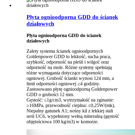
Płyta ognioodporna GDD do ścianek
działowych
Płyta ognioodporna GDD do ścianek
działowych
Zalety systemu ścianek ognioodpornych
Goldenpower GDD to lekkość, sucha praca,
szybkość, odporność na pleśń i wilgoć oraz
odporność na mole. Różne systemy spełniają
różne wymagania dotyczące odporności
ogniowej. Grubość ścianki wynosi 124 mm, a
limit odporności ogniowej ≥4 godziny.
Zastosowano płytę ognioodporną Goldenpower
GDD o grubości 12 mm.
Gęstość: ≤1g/cm3, wytrzymałość na zginanie:
≥16MPa, przewodność cieplna: ≤0,25W/(mk),
Niepalny gatunek A1; nośny kil z lekkiej stali
serii UC6, wypełniony wełną mineralną (gęstość
objętościowa 100 kg/m3) w komorze.