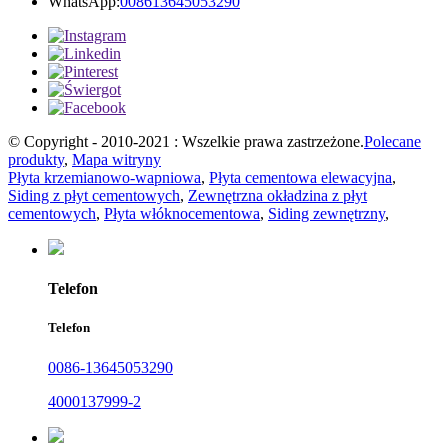
WhatsApp:
008613645053290
© Copyright - 2010-2021 : Wszelkie prawa zastrzeżone.
Polecane
produkty
,
Mapa witryny
Płyta krzemianowo-wapniowa
,
Płyta cementowa elewacyjna
,
Siding z płyt cementowych
,
Zewnętrzna okładzina z płyt
cementowych
,
Płyta włóknocementowa
,
Siding zewnętrzny
,
Telefon
Telefon
0086-13645053290
4000137999-2