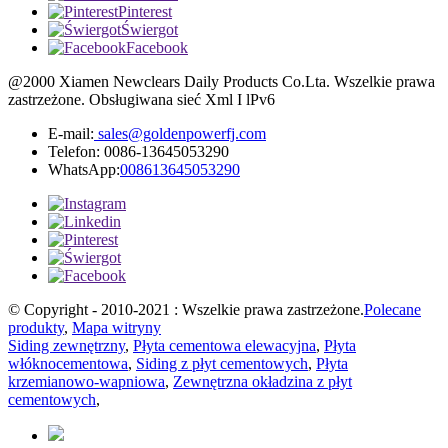
Pinterest
Świergot
Facebook
@2000 Xiamen Newclears Daily Products Co.Lta. Wszelkie prawa
zastrzeżone. Obsługiwana sieć Xml I lPv6
E-mail:
sales@goldenpowerfj.com
Telefon: 0086-13645053290
WhatsApp:
008613645053290
© Copyright - 2010-2021 : Wszelkie prawa zastrzeżone.
Polecane
produkty
,
Mapa witryny
Siding zewnętrzny
,
Płyta cementowa elewacyjna
,
Płyta
włóknocementowa
,
Siding z płyt cementowych
,
Płyta
krzemianowo-wapniowa
,
Zewnętrzna okładzina z płyt
cementowych
,