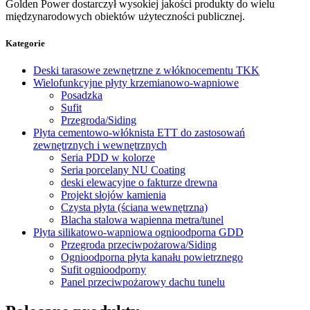
Golden Power dostarczył wysokiej jakości produkty do wielu
międzynarodowych obiektów użyteczności publicznej.
Kategorie
Deski tarasowe zewnętrzne z włóknocementu TKK
Wielofunkcyjne płyty krzemianowo-wapniowe
Posadzka
Sufit
Przegroda/Siding
Płyta cementowo-włóknista ETT do zastosowań
zewnętrznych i wewnętrznych
Seria PDD w kolorze
Seria porcelany NU Coating
deski elewacyjne o fakturze drewna
Projekt słojów kamienia
Czysta płyta (ściana wewnętrzna)
Blacha stalowa wapienna metra/tunel
Płyta silikatowo-wapniowa ognioodporna GDD
Przegroda przeciwpożarowa/Siding
Ognioodporna płyta kanału powietrznego
Sufit ognioodporny
Panel przeciwpożarowy dachu tunelu