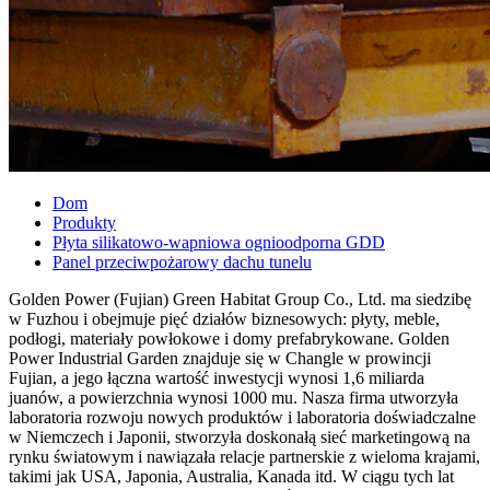
Dom
Produkty
Płyta silikatowo-wapniowa ognioodporna GDD
Panel przeciwpożarowy dachu tunelu
Golden Power (Fujian) Green Habitat Group Co., Ltd. ma siedzibę
w Fuzhou i obejmuje pięć działów biznesowych: płyty, meble,
podłogi, materiały powłokowe i domy prefabrykowane. Golden
Power Industrial Garden znajduje się w Changle w prowincji
Fujian, a jego łączna wartość inwestycji wynosi 1,6 miliarda
juanów, a powierzchnia wynosi 1000 mu. Nasza firma utworzyła
laboratoria rozwoju nowych produktów i laboratoria doświadczalne
w Niemczech i Japonii, stworzyła doskonałą sieć marketingową na
rynku światowym i nawiązała relacje partnerskie z wieloma krajami,
takimi jak USA, Japonia, Australia, Kanada itd. W ciągu tych lat