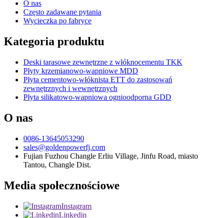
O nas
Często zadawane pytania
Wycieczka po fabryce
Kategoria produktu
Deski tarasowe zewnętrzne z włóknocementu TKK
Płyty krzemianowo-wapniowe MDD
Płyta cementowo-włóknista ETT do zastosowań
zewnętrznych i wewnętrznych
Płyta silikatowo-wapniowa ognioodporna GDD
O nas
0086-13645053290
sales@goldenpowerfj.com
Fujian Fuzhou Changle Erliu Village, Jinfu Road, miasto
Tantou, Changle Dist.
Media społecznościowe
Instagram
Linkedin