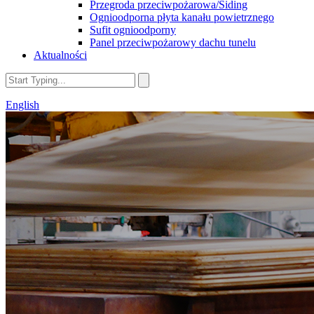
Przegroda przeciwpożarowa/Siding
Ognioodporna płyta kanału powietrznego
Sufit ognioodporny
Panel przeciwpożarowy dachu tunelu
Aktualności
English