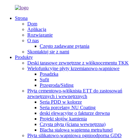
Strona
Dom
Aplikacja
Rozwiązanie
O nas
Często zadawane pytania
Skontaktuj się z nami
Produkty
Deski tarasowe zewnętrzne z włóknocementu TKK
Wielofunkcyjne płyty krzemianowo-wapniowe
Posadzka
Sufit
Przegroda/Siding
Płyta cementowo-włóknista ETT do zastosowań
zewnętrznych i wewnętrznych
Seria PDD w kolorze
Seria porcelany NU Coating
deski elewacyjne o fakturze drewna
Projekt słojów kamienia
Czysta płyta (ściana wewnętrzna)
Blacha stalowa wapienna metra/tunel
Płyta silikatowo-wapniowa ognioodporna GDD