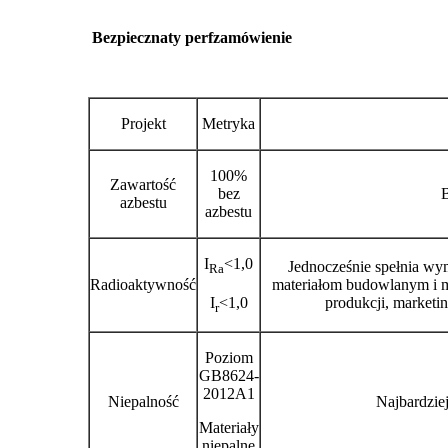
Bezpieczna
ty perf
zamówienie
Projekt
Metryka
100%
Zawartość
bez
azbestu
azbestu
I
<1,0
Jednocześnie spełnia wy
Ra
Radioaktywność
materiałom budowlanym i ma
I
<1,0
produkcji, marketin
r
Poziom
GB8624-
2012A1
Niepalność
Najbardzie
Materiały
niepalne