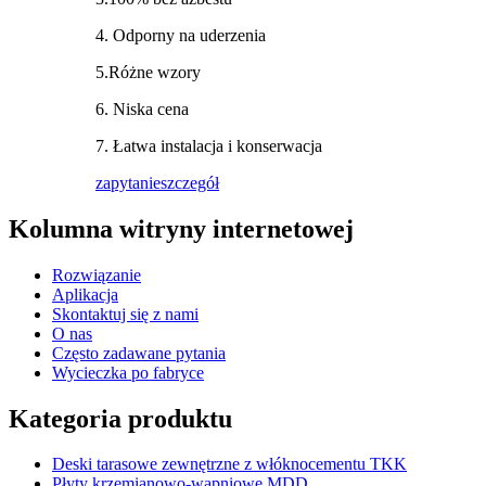
4. Odporny na uderzenia
5.Różne wzory
6. Niska cena
7. Łatwa instalacja i konserwacja
zapytanie
szczegół
Kolumna witryny internetowej
Rozwiązanie
Aplikacja
Skontaktuj się z nami
O nas
Często zadawane pytania
Wycieczka po fabryce
Kategoria produktu
Deski tarasowe zewnętrzne z włóknocementu TKK
Płyty krzemianowo-wapniowe MDD