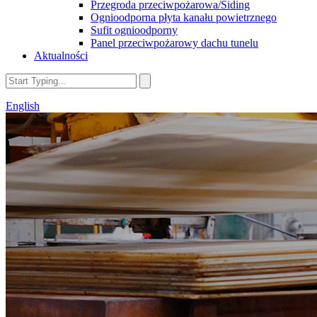
Przegroda przeciwpożarowa/Siding
Ognioodporna płyta kanału powietrznego
Sufit ognioodporny
Panel przeciwpożarowy dachu tunelu
Aktualności
English