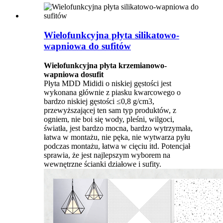
Wielofunkcyjna płyta silikatowo-
wapniowa do sufitów
Wielofunkcyjna płyta krzemianowo-
wapniowa do
sufit
Płyta MDD Mididi o niskiej gęstości jest
wykonana głównie z piasku kwarcowego o
bardzo niskiej gęstości ≤0,8 g/cm3,
przewyższającej ten sam typ produktów, z
ogniem, nie boi się wody, pleśni, wilgoci,
światła, jest bardzo mocna, bardzo wytrzymała,
łatwa w montażu, nie pęka, nie wytwarza pyłu
podczas montażu, łatwa w cięciu itd. Potencjał
sprawia, że ​​jest najlepszym wyborem na
wewnętrzne ścianki działowe i sufity.