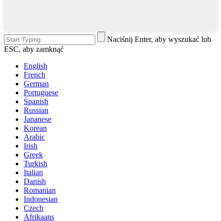
Naciśnij Enter, aby wyszukać lub
ESC, aby zamknąć
English
French
German
Portuguese
Spanish
Russian
Japanese
Korean
Arabic
Irish
Greek
Turkish
Italian
Danish
Romanian
Indonesian
Czech
Afrikaans