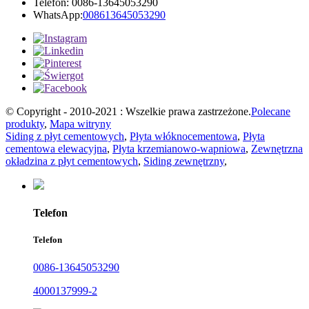
Telefon: 0086-13645053290
WhatsApp:
008613645053290
© Copyright - 2010-2021 : Wszelkie prawa zastrzeżone.
Polecane
produkty
,
Mapa witryny
Siding z płyt cementowych
,
Płyta włóknocementowa
,
Płyta
cementowa elewacyjna
,
Płyta krzemianowo-wapniowa
,
Zewnętrzna
okładzina z płyt cementowych
,
Siding zewnętrzny
,
Telefon
Telefon
0086-13645053290
4000137999-2