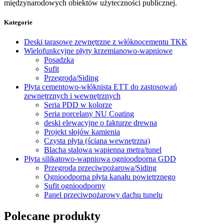
międzynarodowych obiektów użyteczności publicznej.
Kategorie
Deski tarasowe zewnętrzne z włóknocementu TKK
Wielofunkcyjne płyty krzemianowo-wapniowe
Posadzka
Sufit
Przegroda/Siding
Płyta cementowo-włóknista ETT do zastosowań
zewnętrznych i wewnętrznych
Seria PDD w kolorze
Seria porcelany NU Coating
deski elewacyjne o fakturze drewna
Projekt słojów kamienia
Czysta płyta (ściana wewnętrzna)
Blacha stalowa wapienna metra/tunel
Płyta silikatowo-wapniowa ognioodporna GDD
Przegroda przeciwpożarowa/Siding
Ognioodporna płyta kanału powietrznego
Sufit ognioodporny
Panel przeciwpożarowy dachu tunelu
Polecane produkty