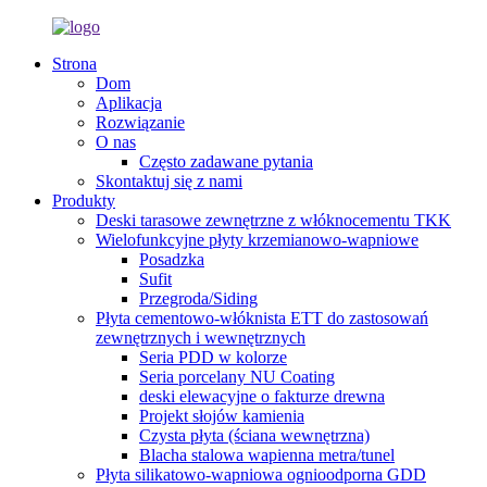
Strona
Dom
Aplikacja
Rozwiązanie
O nas
Często zadawane pytania
Skontaktuj się z nami
Produkty
Deski tarasowe zewnętrzne z włóknocementu TKK
Wielofunkcyjne płyty krzemianowo-wapniowe
Posadzka
Sufit
Przegroda/Siding
Płyta cementowo-włóknista ETT do zastosowań
zewnętrznych i wewnętrznych
Seria PDD w kolorze
Seria porcelany NU Coating
deski elewacyjne o fakturze drewna
Projekt słojów kamienia
Czysta płyta (ściana wewnętrzna)
Blacha stalowa wapienna metra/tunel
Płyta silikatowo-wapniowa ognioodporna GDD