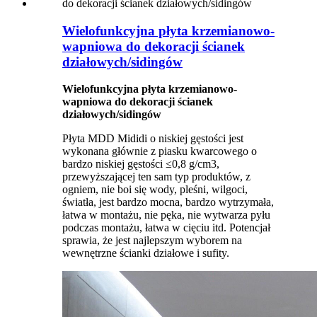
Wielofunkcyjna płyta krzemianowo-
wapniowa do dekoracji ścianek
działowych/sidingów
Wielofunkcyjna płyta krzemianowo-
wapniowa do dekoracji ścianek
działowych/sidingów
Płyta MDD Mididi o niskiej gęstości jest
wykonana głównie z piasku kwarcowego o
bardzo niskiej gęstości ≤0,8 g/cm3,
przewyższającej ten sam typ produktów, z
ogniem, nie boi się wody, pleśni, wilgoci,
światła, jest bardzo mocna, bardzo wytrzymała,
łatwa w montażu, nie pęka, nie wytwarza pyłu
podczas montażu, łatwa w cięciu itd. Potencjał
sprawia, że ​​jest najlepszym wyborem na
wewnętrzne ścianki działowe i sufity.