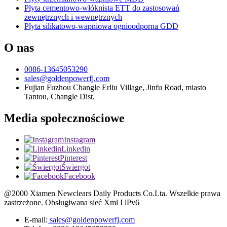
Płyta cementowo-włóknista ETT do zastosowań
zewnętrznych i wewnętrznych
Płyta silikatowo-wapniowa ognioodporna GDD
O nas
0086-13645053290
sales@goldenpowerfj.com
Fujian Fuzhou Changle Erliu Village, Jinfu Road, miasto
Tantou, Changle Dist.
Media społecznościowe
Instagram
Linkedin
Pinterest
Świergot
Facebook
@2000 Xiamen Newclears Daily Products Co.Lta. Wszelkie prawa
zastrzeżone. Obsługiwana sieć Xml I lPv6
E-mail:
sales@goldenpowerfj.com