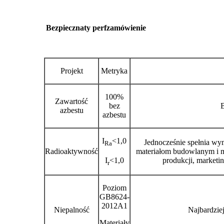
Bezpieczna
ty perf
zamówienie
Projekt
Metryka
100%
Zawartość
bez
azbestu
azbestu
I
<1,0
Jednocześnie spełnia wy
Ra
Radioaktywność
materiałom budowlanym i ma
I
<1,0
produkcji, marketin
r
Poziom
GB8624-
2012A1
Niepalność
Najbardzie
Materiały