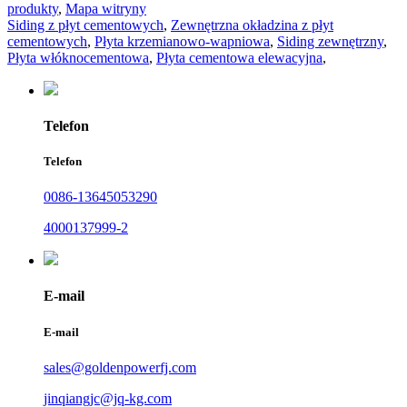
produkty
,
Mapa witryny
Siding z płyt cementowych
,
Zewnętrzna okładzina z płyt
cementowych
,
Płyta krzemianowo-wapniowa
,
Siding zewnętrzny
,
Płyta włóknocementowa
,
Płyta cementowa elewacyjna
,
Telefon
Telefon
0086-13645053290
4000137999-2
E-mail
E-mail
sales@goldenpowerfj.com
jinqiangjc@jq-kg.com