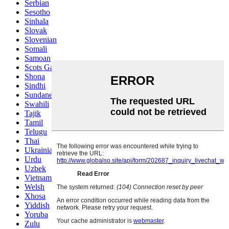
Serbian
Sesotho
Sinhala
Slovak
Slovenian
Somali
Samoan
Scots Gaelic
Shona
Sindhi
Sundanese
Swahili
Tajik
Tamil
Telugu
Thai
Ukrainian
Urdu
Uzbek
Vietnamese
Welsh
Xhosa
Yiddish
Yoruba
Zulu