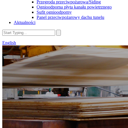
Przegroda przeciwpożarowa/Siding
Ognioodporna płyta kanału powietrznego
Sufit ognioodporny
Panel przeciwpożarowy dachu tunelu
Aktualności
English