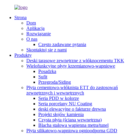
Strona
Dom
Aplikacja
Rozwiązanie
O nas
Często zadawane pytania
Skontaktuj się z nami
Produkty
Deski tarasowe zewnętrzne z włóknocementu TKK
Wielofunkcyjne płyty krzemianowo-wapniowe
Posadzka
Sufit
Przegroda/Siding
Płyta cementowo-włóknista ETT do zastosowań
zewnętrznych i wewnętrznych
Seria PDD w kolorze
Seria porcelany NU Coating
deski elewacyjne o fakturze drewna
Projekt słojów kamienia
Czysta płyta (ściana wewnętrzna)
Blacha stalowa wapienna metra/tunel
Płyta silikatowo-wapniowa ognioodporna GDD