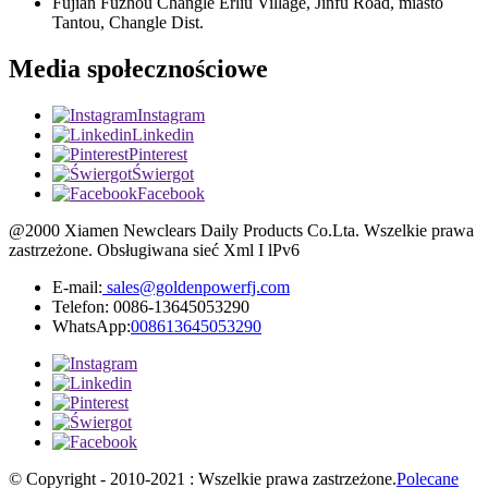
Fujian Fuzhou Changle Erliu Village, Jinfu Road, miasto
Tantou, Changle Dist.
Media społecznościowe
Instagram
Linkedin
Pinterest
Świergot
Facebook
@2000 Xiamen Newclears Daily Products Co.Lta. Wszelkie prawa
zastrzeżone. Obsługiwana sieć Xml I lPv6
E-mail:
sales@goldenpowerfj.com
Telefon: 0086-13645053290
WhatsApp:
008613645053290
© Copyright - 2010-2021 : Wszelkie prawa zastrzeżone.
Polecane