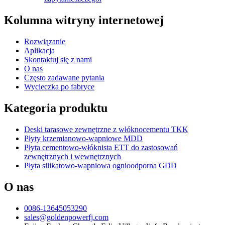
Kolumna witryny internetowej
Rozwiązanie
Aplikacja
Skontaktuj się z nami
O nas
Często zadawane pytania
Wycieczka po fabryce
Kategoria produktu
Deski tarasowe zewnętrzne z włóknocementu TKK
Płyty krzemianowo-wapniowe MDD
Płyta cementowo-włóknista ETT do zastosowań
zewnętrznych i wewnętrznych
Płyta silikatowo-wapniowa ognioodporna GDD
O nas
0086-13645053290
sales@goldenpowerfj.com