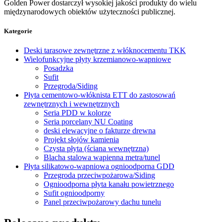
Golden Power dostarczył wysokiej jakości produkty do wielu
międzynarodowych obiektów użyteczności publicznej.
Kategorie
Deski tarasowe zewnętrzne z włóknocementu TKK
Wielofunkcyjne płyty krzemianowo-wapniowe
Posadzka
Sufit
Przegroda/Siding
Płyta cementowo-włóknista ETT do zastosowań
zewnętrznych i wewnętrznych
Seria PDD w kolorze
Seria porcelany NU Coating
deski elewacyjne o fakturze drewna
Projekt słojów kamienia
Czysta płyta (ściana wewnętrzna)
Blacha stalowa wapienna metra/tunel
Płyta silikatowo-wapniowa ognioodporna GDD
Przegroda przeciwpożarowa/Siding
Ognioodporna płyta kanału powietrznego
Sufit ognioodporny
Panel przeciwpożarowy dachu tunelu