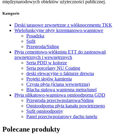
międzynarodowych obiektów użyteczności publicznej.
Kategorie
Deski tarasowe zewnętrzne z włóknocementu TKK
Wielofunkcyjne płyty krzemianowo-wapniowe
Posadzka
Sufit
Przegroda/Siding
Płyta cementowo-włóknista ETT do zastosowań
zewnętrznych i wewnętrznych
Seria PDD w kolorze
Seria porcelany NU Coating
deski elewacyjne o fakturze drewna
Projekt słojów kamienia
Czysta płyta (ściana wewnętrzna)
Blacha stalowa wapienna metra/tunel
Płyta silikatowo-wapniowa ognioodporna GDD
Przegroda przeciwpożarowa/Siding
Ognioodporna płyta kanału powietrznego
Sufit ognioodporny
Panel przeciwpożarowy dachu tunelu
Polecane produkty