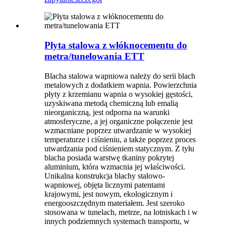
Płyta stalowa z włóknocementu do
metra/tunelowania ETT
Blacha stalowa wapniowa należy do serii blach
metalowych z dodatkiem wapnia. Powierzchnia
płyty z krzemianu wapnia o wysokiej gęstości,
uzyskiwana metodą chemiczną lub emalią
nieorganiczną, jest odporna na warunki
atmosferyczne, a jej organiczne połączenie jest
wzmacniane poprzez utwardzanie w wysokiej
temperaturze i ciśnieniu, a także poprzez proces
utwardzania pod ciśnieniem statycznym. Z tyłu
blacha posiada warstwę tkaniny pokrytej
aluminium, która wzmacnia jej właściwości.
Unikalna konstrukcja blachy stalowo-
wapniowej, objęta licznymi patentami
krajowymi, jest nowym, ekologicznym i
energooszczędnym materiałem. Jest szeroko
stosowana w tunelach, metrze, na lotniskach i w
innych podziemnych systemach transportu, w