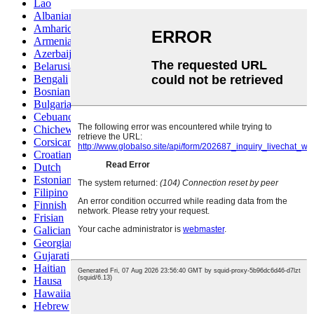
Lao
Albanian
Amharic
Armenian
Azerbaijani
Belarusian
Bengali
Bosnian
Bulgarian
Cebuano
Chichewa
Corsican
Croatian
Dutch
Estonian
Filipino
Finnish
Frisian
Galician
Georgian
Gujarati
Haitian
Hausa
Hawaiian
Hebrew