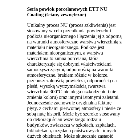
Seria powłok porcelanowych ETT NU
Coating (ściany zewnętrzne)
Unikalny proces NU (proces szkliwienia) jest
stosowany w celu przenikania powierzchni
podłoża nieorganicznego i łączenia jej z odporną
na warunki atmosferyczne warstwą wierzchnią z
materiału nieorganicznego. Podłoże jest
materiałem nieorganicznym, a warstwa
wierzchnia to zimna porcelana, która
charakteryzuje się dobrymi właściwościami
samoczyszczącymi, odpornością na warunki
atmosferyczne, brakiem różnic w kolorze,
przepuszczalnością powietrza, odpornością na
pleśń, wysoką wytrzymałością (warstwa
wierzchnia 300°C nie ulega uszkodzeniu i nie
zmienia koloru) oraz innymi istotnymi zaletami.
Jednocześnie zachowuje oryginalną fakturę
płyty, z cechami pierwotnej atmosfery i niesie ze
sobą nutę historii. Może być szeroko stosowany
do dekoracji ścian wszelkiego rodzaju
budynków, zwłaszcza w szkołach, szpitalach,
bibliotekach, urzędach państwowych i innych
dużych obiektach. Może skutecznie zastąpić