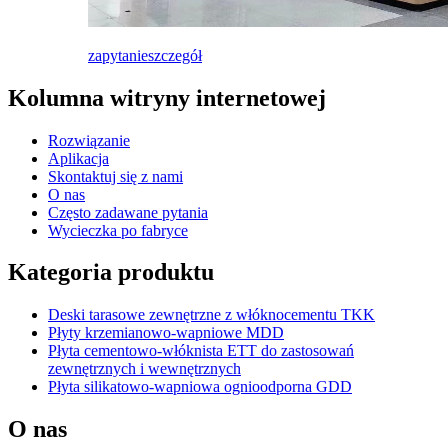
zapytanie
szczegół
Kolumna witryny internetowej
Rozwiązanie
Aplikacja
Skontaktuj się z nami
O nas
Często zadawane pytania
Wycieczka po fabryce
Kategoria produktu
Deski tarasowe zewnętrzne z włóknocementu TKK
Płyty krzemianowo-wapniowe MDD
Płyta cementowo-włóknista ETT do zastosowań
zewnętrznych i wewnętrznych
Płyta silikatowo-wapniowa ognioodporna GDD
O nas