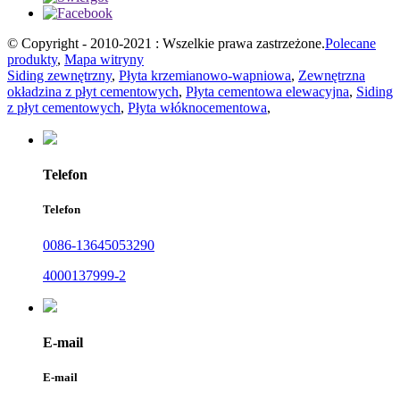
© Copyright - 2010-2021 : Wszelkie prawa zastrzeżone.
Polecane
produkty
,
Mapa witryny
Siding zewnętrzny
,
Płyta krzemianowo-wapniowa
,
Zewnętrzna
okładzina z płyt cementowych
,
Płyta cementowa elewacyjna
,
Siding
z płyt cementowych
,
Płyta włóknocementowa
,
Telefon
Telefon
0086-13645053290
4000137999-2
E-mail
E-mail