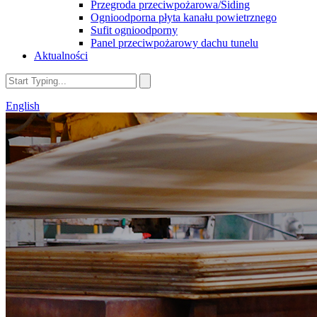
Przegroda przeciwpożarowa/Siding
Ognioodporna płyta kanału powietrznego
Sufit ognioodporny
Panel przeciwpożarowy dachu tunelu
Aktualności
English