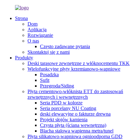
Strona
Dom
Aplikacja
Rozwiązanie
O nas
Często zadawane pytania
Skontaktuj się z nami
Produkty
Deski tarasowe zewnętrzne z włóknocementu TKK
Wielofunkcyjne płyty krzemianowo-wapniowe
Posadzka
Sufit
Przegroda/Siding
Płyta cementowo-włóknista ETT do zastosowań
zewnętrznych i wewnętrznych
Seria PDD w kolorze
Seria porcelany NU Coating
deski elewacyjne o fakturze drewna
Projekt słojów kamienia
Czysta płyta (ściana wewnętrzna)
Blacha stalowa wapienna metra/tunel
Płyta silikatowo-wapniowa ognioodporna GDD