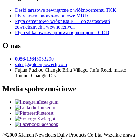
Deski tarasowe zewnętrzne z włóknocementu TKK
Płyty krzemianowo-wapniowe MDD
Płyta cementowo-włóknista ETT do zastosowań
zewnętrznych i wewnętrznych
Płyta silikatowo-wapniowa ognioodporna GDD
O nas
0086-13645053290
sales@goldenpowerfj.com
Fujian Fuzhou Changle Erliu Village, Jinfu Road, miasto
Tantou, Changle Dist.
Media społecznościowe
Instagram
Linkedin
Pinterest
Świergot
Facebook
@2000 Xiamen Newclears Daily Products Co.Lta. Wszelkie prawa