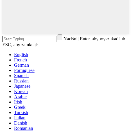
Naciśnij Enter, aby wyszukać lub
ESC, aby zamknąć
English
French
German
Portuguese
Spanish
Russian
Japanese
Korean
Arabic
Irish
Greek
Turkish
Italian
Danish
Romanian