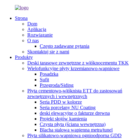
Strona
Dom
Aplikacja
Rozwiązanie
O nas
Często zadawane pytania
Skontaktuj się z nami
Produkty
Deski tarasowe zewnętrzne z włóknocementu TKK
Wielofunkcyjne płyty krzemianowo-wapniowe
Posadzka
Sufit
Przegroda/Siding
Płyta cementowo-włóknista ETT do zastosowań
zewnętrznych i wewnętrznych
Seria PDD w kolorze
Seria porcelany NU Coating
deski elewacyjne o fakturze drewna
Projekt słojów kamienia
Czysta płyta (ściana wewnętrzna)
Blacha stalowa wapienna metra/tunel
Płyta silikatowo-wapniowa ognioodporna GDD