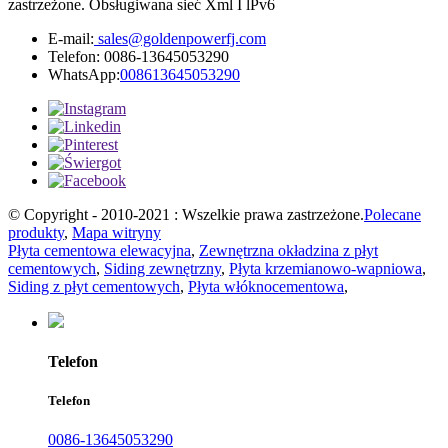
zastrzeżone. Obsługiwana sieć Xml I lPv6
E-mail:
sales@goldenpowerfj.com
Telefon: 0086-13645053290
WhatsApp:
008613645053290
© Copyright - 2010-2021 : Wszelkie prawa zastrzeżone.
Polecane
produkty
,
Mapa witryny
Płyta cementowa elewacyjna
,
Zewnętrzna okładzina z płyt
cementowych
,
Siding zewnętrzny
,
Płyta krzemianowo-wapniowa
,
Siding z płyt cementowych
,
Płyta włóknocementowa
,
Telefon
Telefon
0086-13645053290