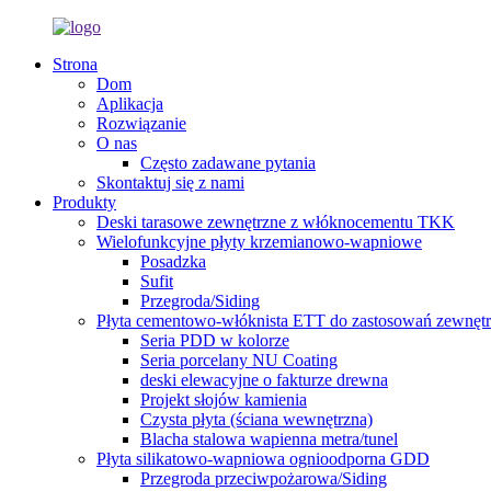
Strona
Dom
Aplikacja
Rozwiązanie
O nas
Często zadawane pytania
Skontaktuj się z nami
Produkty
Deski tarasowe zewnętrzne z włóknocementu TKK
Wielofunkcyjne płyty krzemianowo-wapniowe
Posadzka
Sufit
Przegroda/Siding
Płyta cementowo-włóknista ETT do zastosowań zewnęt
Seria PDD w kolorze
Seria porcelany NU Coating
deski elewacyjne o fakturze drewna
Projekt słojów kamienia
Czysta płyta (ściana wewnętrzna)
Blacha stalowa wapienna metra/tunel
Płyta silikatowo-wapniowa ognioodporna GDD
Przegroda przeciwpożarowa/Siding