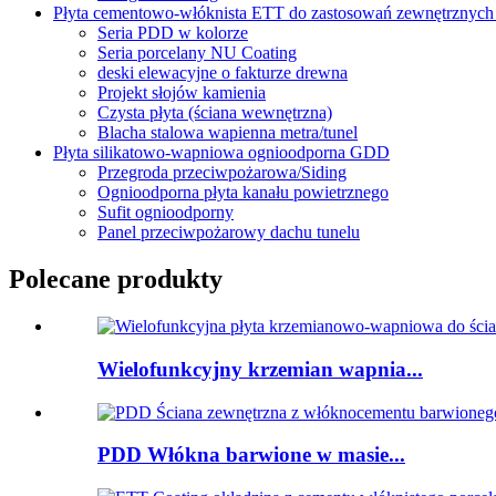
Płyta cementowo-włóknista ETT do zastosowań zewnętrznych
Seria PDD w kolorze
Seria porcelany NU Coating
deski elewacyjne o fakturze drewna
Projekt słojów kamienia
Czysta płyta (ściana wewnętrzna)
Blacha stalowa wapienna metra/tunel
Płyta silikatowo-wapniowa ognioodporna GDD
Przegroda przeciwpożarowa/Siding
Ognioodporna płyta kanału powietrznego
Sufit ognioodporny
Panel przeciwpożarowy dachu tunelu
Polecane produkty
Wielofunkcyjny krzemian wapnia...
PDD Włókna barwione w masie...