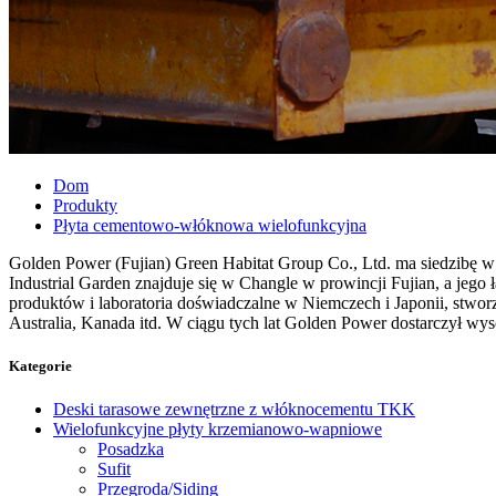
Dom
Produkty
Płyta cementowo-włóknowa wielofunkcyjna
Golden Power (Fujian) Green Habitat Group Co., Ltd. ma siedzibę 
Industrial Garden znajduje się w Changle w prowincji Fujian, a jeg
produktów i laboratoria doświadczalne w Niemczech i Japonii, stwor
Australia, Kanada itd. W ciągu tych lat Golden Power dostarczył wy
Kategorie
Deski tarasowe zewnętrzne z włóknocementu TKK
Wielofunkcyjne płyty krzemianowo-wapniowe
Posadzka
Sufit
Przegroda/Siding