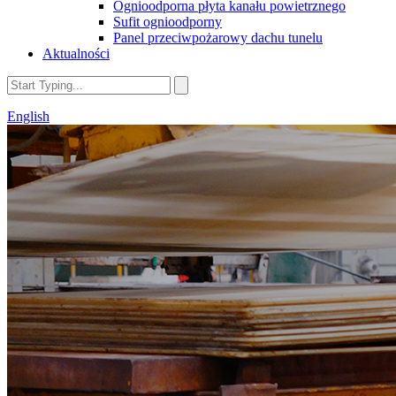
Ognioodporna płyta kanału powietrznego
Sufit ognioodporny
Panel przeciwpożarowy dachu tunelu
Aktualności
English