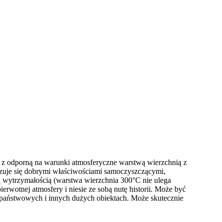
ej z odporną na warunki atmosferyczne warstwą wierzchnią z
ryzuje się dobrymi właściwościami samoczyszczącymi,
ą wytrzymałością (warstwa wierzchnia 300°C nie ulega
erwotnej atmosfery i niesie ze sobą nutę historii. Może być
h państwowych i innych dużych obiektach. Może skutecznie