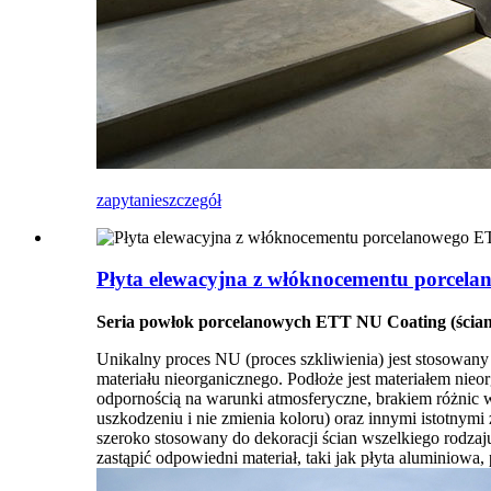
zapytanie
szczegół
Płyta elewacyjna z włóknocementu porcel
Seria powłok porcelanowych ETT NU Coating (ścian
Unikalny proces NU (proces szkliwienia) jest stosowany
materiału nieorganicznego. Podłoże jest materiałem nie
odpornością na warunki atmosferyczne, brakiem różnic w
uszkodzeniu i nie zmienia koloru) oraz innymi istotnymi 
szeroko stosowany do dekoracji ścian wszelkiego rodzaj
zastąpić odpowiedni materiał, taki jak płyta aluminiowa, 