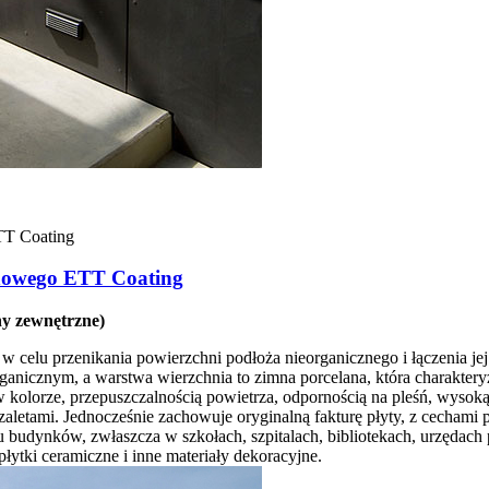
anowego ETT Coating
y zewnętrzne)
 w celu przenikania powierzchni podłoża nieorganicznego i łączenia j
organicznym, a warstwa wierzchnia to zimna porcelana, która charakte
 kolorze, przepuszczalnością powietrza, odpornością na pleśń, wysok
zaletami. Jednocześnie zachowuje oryginalną fakturę płyty, z cechami pi
u budynków, zwłaszcza w szkołach, szpitalach, bibliotekach, urzędac
płytki ceramiczne i inne materiały dekoracyjne.