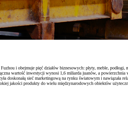
w Fuzhou i obejmuje pięć działów biznesowych: płyty, meble, podłogi
o łączna wartość inwestycji wynosi 1,6 miliarda juanów, a powierzchni
zyła doskonałą sieć marketingową na rynku światowym i nawiązała relac
sokiej jakości produkty do wielu międzynarodowych obiektów użyteczn