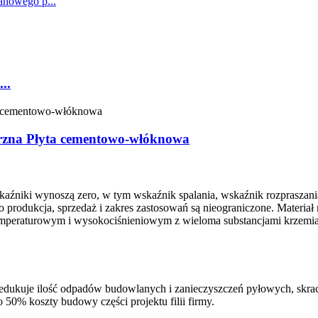
..
rzna Płyta cementowo-włóknowa
aźniki wynoszą zero, w tym wskaźnik spalania, wskaźnik rozpraszania
produkcja, sprzedaż i zakres zastosowań są nieograniczone. Materiał na
emperaturowym i wysokociśnieniowym z wieloma substancjami krzemia
 redukuje ilość odpadów budowlanych i zanieczyszczeń pyłowych, skra
o 50% koszty budowy części projektu filii firmy.