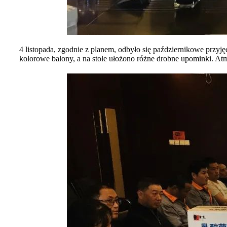
4 listopada, zgodnie z planem, odbyło się październikowe przy
kolorowe balony, a na stole ułożono różne drobne upominki. Atm