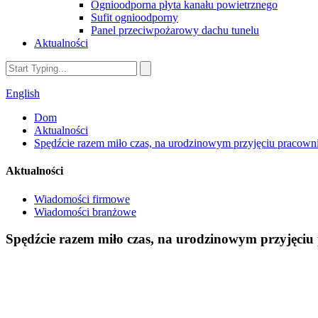
Ognioodporna płyta kanału powietrznego
Sufit ognioodporny
Panel przeciwpożarowy dachu tunelu
Aktualności
English
Dom
Aktualności
Spędźcie razem miło czas, na urodzinowym przyjęciu pracowni
Aktualności
Wiadomości firmowe
Wiadomości branżowe
Spędźcie razem miło czas, na urodzinowym przyjęciu