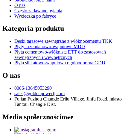
O nas
Często zadawane pytania
Wycieczka po fabryce
Kategoria produktu
Deski tarasowe zewnętrzne z włóknocementu TKK
Płyty krzemianowo-wapniowe MDD
Płyta cementowo-włóknista ETT do zastosowań
zewnętrznych i wewnętrznych
Płyta silikatowo-wapniowa ognioodporna GDD
O nas
0086-13645053290
sales@goldenpowerfj.com
Fujian Fuzhou Changle Erliu Village, Jinfu Road, miasto
Tantou, Changle Dist.
Media społecznościowe
Instagram