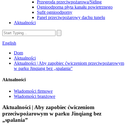
Przegroda przeciwpożarowa/Siding
Ognioodporna płyta kanału powietrznego
Sufit ognioodporny
Panel przeciwpożarowy dachu tunelu
Aktualności
English
Dom
Aktualności
Aktualności | Aby zapobiec ćwiczeniom przeciwpożarowym
w parku Jinqiang bez „spalania”
Aktualności
Wiadomości firmowe
Wiadomości branżowe
Aktualności | Aby zapobiec ćwiczeniom
przeciwpożarowym w parku Jinqiang bez
„spalania”