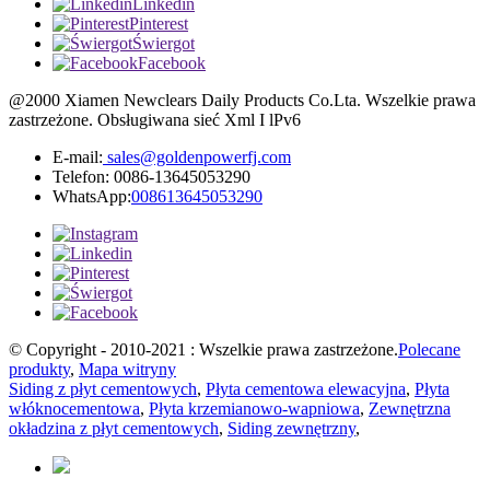
Linkedin
Pinterest
Świergot
Facebook
@2000 Xiamen Newclears Daily Products Co.Lta. Wszelkie prawa
zastrzeżone. Obsługiwana sieć Xml I lPv6
E-mail:
sales@goldenpowerfj.com
Telefon: 0086-13645053290
WhatsApp:
008613645053290
© Copyright - 2010-2021 : Wszelkie prawa zastrzeżone.
Polecane
produkty
,
Mapa witryny
Siding z płyt cementowych
,
Płyta cementowa elewacyjna
,
Płyta
włóknocementowa
,
Płyta krzemianowo-wapniowa
,
Zewnętrzna
okładzina z płyt cementowych
,
Siding zewnętrzny
,