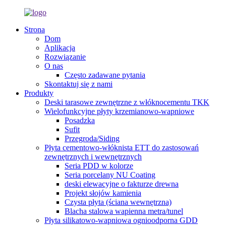
Strona
Dom
Aplikacja
Rozwiązanie
O nas
Często zadawane pytania
Skontaktuj się z nami
Produkty
Deski tarasowe zewnętrzne z włóknocementu TKK
Wielofunkcyjne płyty krzemianowo-wapniowe
Posadzka
Sufit
Przegroda/Siding
Płyta cementowo-włóknista ETT do zastosowań
zewnętrznych i wewnętrznych
Seria PDD w kolorze
Seria porcelany NU Coating
deski elewacyjne o fakturze drewna
Projekt słojów kamienia
Czysta płyta (ściana wewnętrzna)
Blacha stalowa wapienna metra/tunel
Płyta silikatowo-wapniowa ognioodporna GDD